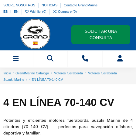
SOBRE NOSOTROS
NOTICIAS
Contacto GrandMarine
ES
EN
Wishlist (
0
)
Compare (
0
)
SOLICITAR UNA
CONSULTA
Inicio
GrandMarine Catálogo
Motores fueraborda
Motores fueraborda
Suzuki Marine
4 EN LÍNEA 70-140 CV
4 EN LÍNEA 70-140 CV
Potentes y eficientes motores fueraborda Suzuki Marine de 4
cilindros (70–140 CV) — perfectos para navegación offshore,
deportiva y familiar.