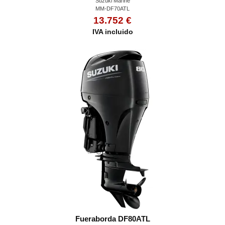
Suzuki Marine
MM-DF70ATL
13.752 €
IVA incluido
Fueraborda DF80ATL