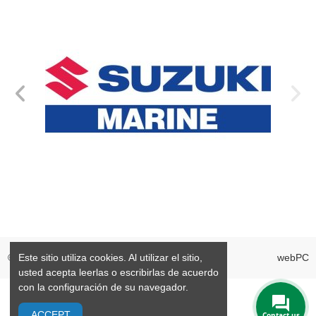
Este sitio utiliza cookies. Al utilizar el sitio,
©2026 GrandMarine S.L. Valencia España
webPC
usted acepta leerlas o escribirlas de acuerdo
con la configuración de su navegador.
ACCEPT
Contact us