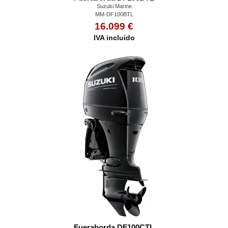
Suzuki Marine
MM-DF100BTL
16.099 €
IVA incluido
Fueraborda DF100CTL