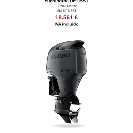
Fueraborda DF115BT
Suzuki Marine
MM-DF115BT
18.561 €
IVA incluido