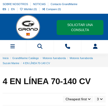
SOBRE NOSOTROS
NOTICIAS
Contacto GrandMarine
ES
EN
Wishlist (
0
)
Compare (
0
)
SOLICITAR UNA
CONSULTA
Inicio
GrandMarine Catálogo
Motores fueraborda
Motores fueraborda
Suzuki Marine
4 EN LÍNEA 70-140 CV
4 EN LÍNEA 70-140 CV
Cheapest first
3