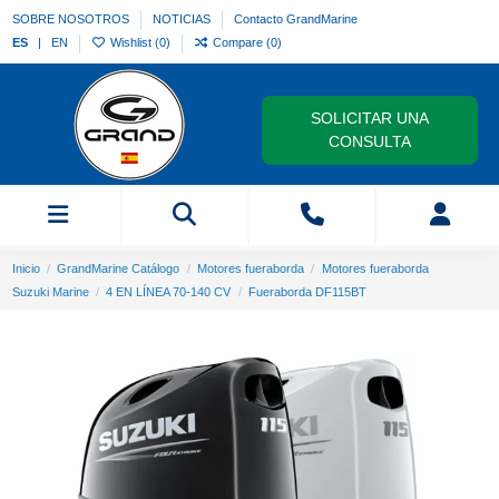
SOBRE NOSOTROS
NOTICIAS
Contacto GrandMarine
ES
EN
Wishlist (
0
)
Compare (
0
)
SOLICITAR UNA
CONSULTA
Inicio
GrandMarine Catálogo
Motores fueraborda
Motores fueraborda
Suzuki Marine
4 EN LÍNEA 70-140 CV
Fueraborda DF115BT