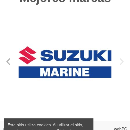
Este sitio utiliza cookies. Al utilizar el sitio,
©2026 GrandMarine S.L. Valencia España
webPC