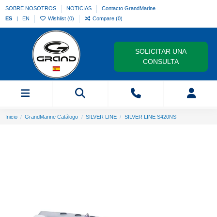
SOBRE NOSOTROS
NOTICIAS
Contacto GrandMarine
ES
EN
Wishlist (
0
)
Compare (
0
)
SOLICITAR UNA
CONSULTA
Inicio
GrandMarine Catálogo
SILVER LINE
SILVER LINE S420NS