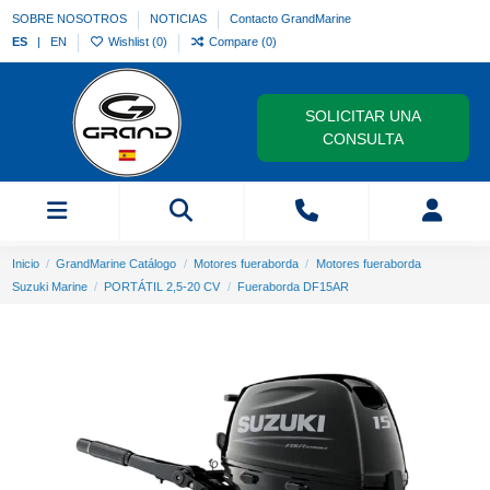
SOBRE NOSOTROS
NOTICIAS
Contacto GrandMarine
ES
EN
Wishlist (
0
)
Compare (
0
)
SOLICITAR UNA
CONSULTA
Inicio
GrandMarine Catálogo
Motores fueraborda
Motores fueraborda
Suzuki Marine
PORTÁTIL 2,5-20 CV
Fueraborda DF15AR