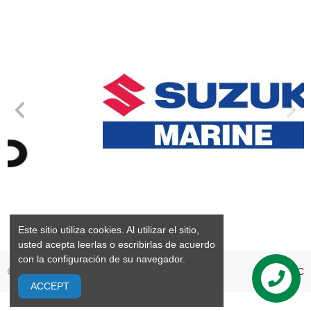
Este sitio utiliza cookies. Al utilizar el sitio,
usted acepta leerlas o escribirlas de acuerdo
con la configuración de su navegador.
©2026 GrandMarine S.L. Valencia España
webPC
ACCEPT