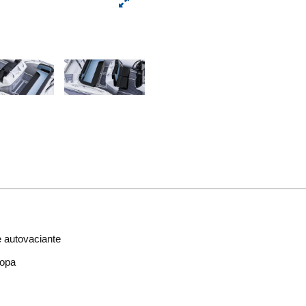
e autovaciante
popa