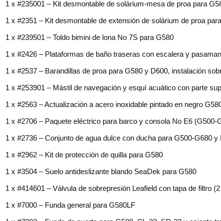
1 x #235001 – Kit desmontable de solárium-mesa de proa para G5
1 x #2351 – Kit desmontable de extensión de solárium de proa pa
1 x #239501 – Toldo bimini de lona No 7S para G580
1 x #2426 – Plataformas de baño traseras con escalera y pasama
1 x #2537 – Barandillas de proa para G580 y D600, instalación sobr
1 x #253901 – Mástil de navegación y esquí acuático con parte s
1 x #2563 – Actualización a acero inoxidable pintado en negro G58
1 x #2706 – Paquete eléctrico para barco y consola No E6 (G500-
1 x #2736 – Conjunto de agua dulce con ducha para G500-G680 y
1 x #2962 – Kit de protección de quilla para G580
1 x #3504 – Suelo antideslizante blando SeaDek para G580
1 x #414601 – Válvula de sobrepresión Leafield con tapa de filtro (2
1 x #7000 – Funda general para G580LF