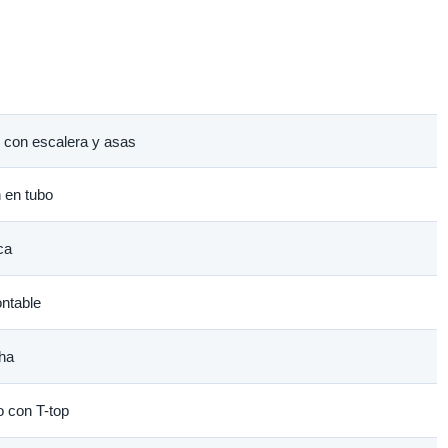
 con escalera y asas
n en tubo
ca
ontable
ha
o con T-top