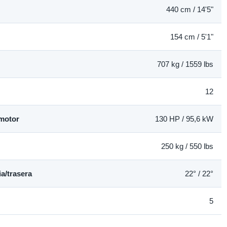
440 cm / 14'5"
154 cm / 5'1"
707 kg / 1559 lbs
12
motor
130 HP / 95,6 kW
250 kg / 550 lbs
a/trasera
22° / 22°
5