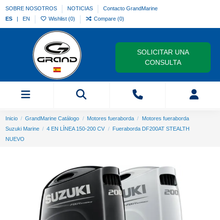
SOBRE NOSOTROS
NOTICIAS
Contacto GrandMarine
ES
EN
Wishlist (
0
)
Compare (
0
)
SOLICITAR UNA
CONSULTA
Inicio
GrandMarine Catálogo
Motores fueraborda
Motores fueraborda
Suzuki Marine
4 EN LÍNEA 150-200 CV
Fueraborda DF200AT STEALTH
NUEVO